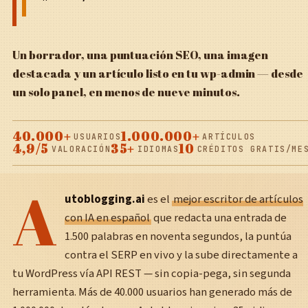
Un borrador, una puntuación SEO, una imagen
destacada y un artículo listo en tu wp-admin — desde
un solo panel, en menos de nueve minutos.
40.000+
1.000.000+
USUARIOS
ARTÍCULOS
4,9/5
35+
10
VALORACIÓN
IDIOMAS
CRÉDITOS GRATIS/ME
A
utoblogging.ai
es el
mejor escritor de artículos
con IA en español
que redacta una entrada de
1.500 palabras en noventa segundos, la puntúa
contra el SERP en vivo y la sube directamente a
tu WordPress vía API REST — sin copia-pega, sin segunda
herramienta. Más de 40.000 usuarios han generado más de