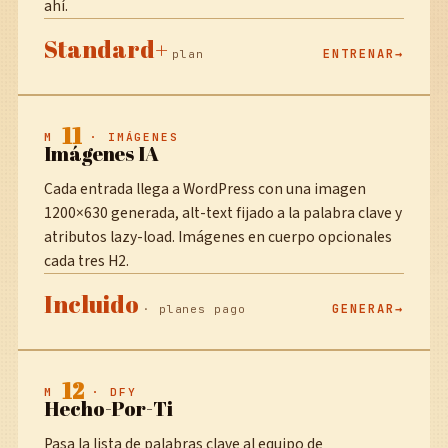
ahí.
Standard+
ENTRENAR
plan
11
M
· IMÁGENES
Imágenes IA
Cada entrada llega a WordPress con una imagen
1200×630 generada, alt-text fijado a la palabra clave y
atributos lazy-load. Imágenes en cuerpo opcionales
cada tres H2.
Incluido
GENERAR
· planes pago
12
M
· DFY
Hecho-Por-Ti
Pasa la lista de palabras clave al equipo de