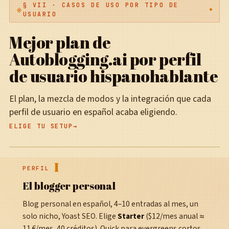
§ VII · CASOS DE USO POR TIPO DE
USUARIO
Mejor plan de
Autoblogging.ai por perfil
de usuario hispanohablante
El plan, la mezcla de modos y la integración que cada
perfil de usuario en español acaba eligiendo.
ELIGE TU SETUP
I
PERFIL
El blogger personal
Blog personal en español, 4–10 entradas al mes, un
solo nicho, Yoast SEO. Elige
Starter
($12/mes anual ≈
11 €/mes, 40 créditos). Quick para evergreens cortos,