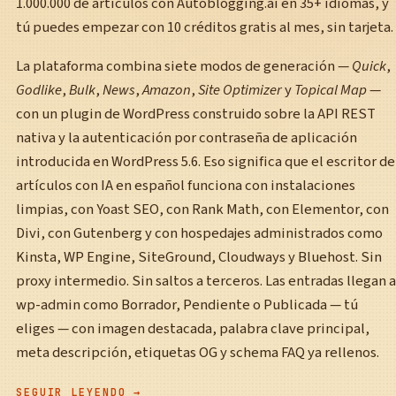
1.000.000 de artículos con Autoblogging.ai en 35+ idiomas, y
tú puedes empezar con 10 créditos gratis al mes, sin tarjeta.
La plataforma combina siete modos de generación —
Quick
,
Godlike
,
Bulk
,
News
,
Amazon
,
Site Optimizer
y
Topical Map
—
con un plugin de WordPress construido sobre la API REST
nativa y la autenticación por contraseña de aplicación
introducida en WordPress 5.6. Eso significa que el escritor de
artículos con IA en español funciona con instalaciones
limpias, con Yoast SEO, con Rank Math, con Elementor, con
Divi, con Gutenberg y con hospedajes administrados como
Kinsta, WP Engine, SiteGround, Cloudways y Bluehost. Sin
proxy intermedio. Sin saltos a terceros. Las entradas llegan a
wp-admin como Borrador, Pendiente o Publicada — tú
eliges — con imagen destacada, palabra clave principal,
meta descripción, etiquetas OG y schema FAQ ya rellenos.
SEGUIR LEYENDO →