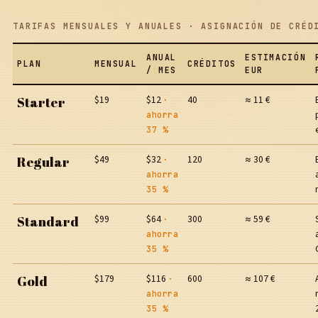
TARIFAS MENSUALES Y ANUALES · ASIGNACIÓN DE CRÉD
ANUAL
ESTIMACIÓN
PLAN
MENSUAL
CRÉDITOS
/ MES
EUR
$19
$12
40
≈ 11 €
Starter
·
ahorra
37 %
$49
$32
120
≈ 30 €
Regular
·
ahorra
35 %
$99
$64
300
≈ 59 €
Standard
·
ahorra
35 %
$179
$116
600
≈ 107 €
Gold
·
ahorra
35 %