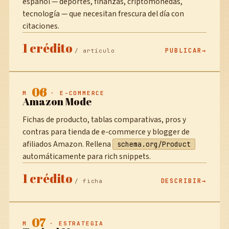
español — deportes, finanzas, criptomonedas,
tecnología — que necesitan frescura del día con
citaciones.
1 crédito
PUBLICAR
/ artículo
06
M
· E-COMMERCE
Amazon Mode
Fichas de producto, tablas comparativas, pros y
contras para tienda de e-commerce y blogger de
afiliados Amazon. Rellena
schema.org/Product
automáticamente para rich snippets.
1 crédito
DESCRIBIR
/ ficha
07
M
· ESTRATEGIA