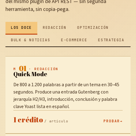
del mismo plugin de API REST — sin segunda
herramienta, sin copia-pega.
LOS DOCE
REDACCIÓN
OPTIMIZACIÓN
BULK & NOTICIAS
E-COMMERCE
ESTRATEGIA
01
M
· REDACCIÓN
Quick Mode
De 800 a 1.200 palabras a partir de un tema en 30–45
segundos. Produce una entrada Gutenberg con
jerarquía H2/H3, introducción, conclusión y palabra
clave Yoast lista en español.
1 crédito
PROBAR
/ artículo