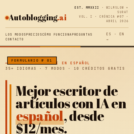
EST. MMXXII
· WILMSLOW +
SURAT
Autoblogging
.ai
VOL. I · CRÓNICA №07 ·
ABRIL 2026
ES ·
EN
LOS MODOS
PRECIOS
CÓMO FUNCIONA
PREGUNTAS
CONTACTO
→
AUTOBLOGGING.AI EN ESPAÑOL
35+ IDIOMAS · 7 MODOS · 10 CRÉDITOS GRATIS
Mejor escritor de
artículos con IA en
español
, desde
$12/mes.